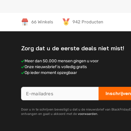
66 Winkels
942 Producten
Zorg dat u de eerste deals niet mist!
Meer dan 50.000 mensen gingen u voor
Onze nieuwsbrief is volledig gratis
Op ieder moment opzegbaar
Inschrijven
Door u in te schrijven bevestigt u dat u de nieuwsbrief van BlackFridayE
ontvangen en gaat u akkoord met de
voorwaarden
.