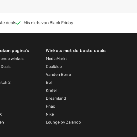
ste deals
Mis niets van Black Friday
eken pagina's
Winkels met de beste deals
mende winkels
MediaMarkt
 Deals
Coolblue
Vanden Borre
itch 2
Bol
Krëfel
Dreamland
Fnac
X
Nike
ten
Lounge by Zalando