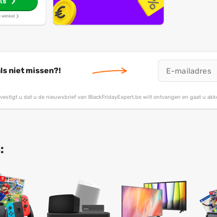
ls
e winkel
ls niet missen?!
bevestigt u dat u de nieuwsbrief van BlackFridayExpert.be wilt ontvangen en gaat u ak
: