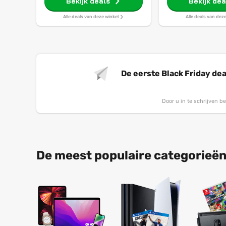
Bekijk deals
Bekijk dea
Alle deals van deze winkel
Alle deals van dez
De eerste Black Friday dea
Door u in te schrijven 
De meest populaire categorieën