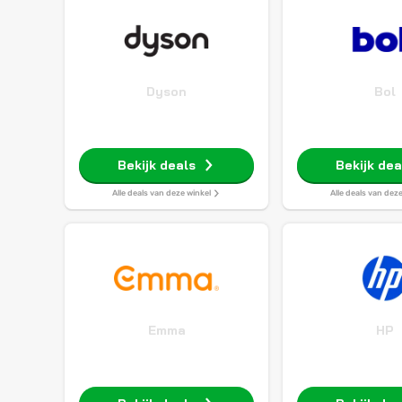
Dyson
Bol
Bekijk deals
Bekijk dea
Alle deals van deze winkel
Alle deals van dez
Emma
HP