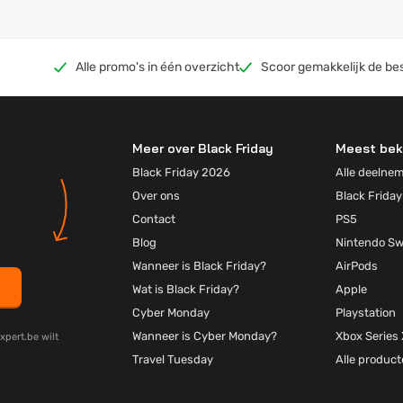
Alle promo's in één overzicht
Scoor gemakkelijk de be
Meer over Black Friday
Meest bek
Black Friday 2026
Alle deelne
Over ons
Black Friday
Contact
PS5
Blog
Nintendo Sw
Wanneer is Black Friday?
AirPods
Wat is Black Friday?
Apple
Cyber Monday
Playstation
Wanneer is Cyber Monday?
Xbox Series 
xpert.be wilt
Travel Tuesday
Alle produc