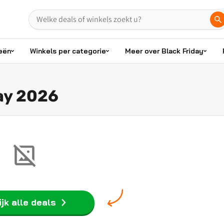
eën
Winkels per categorie
Meer over Black Friday
ay 2026
jk alle deals