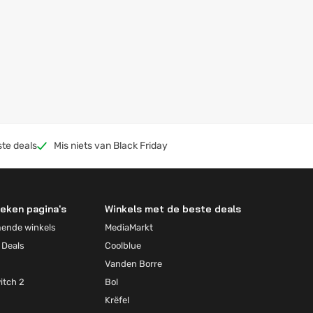
ste deals
Mis niets van Black Friday
eken pagina's
Winkels met de beste deals
mende winkels
MediaMarkt
 Deals
Coolblue
Vanden Borre
itch 2
Bol
Krëfel