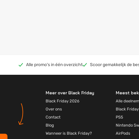
Alle promo's in één overzicht
Scoor gemakkelijk de be
Meer over Black Friday
Meest bek
Black Friday 2026
Alle deelne
Over ons
Black Friday
Contact
PS5
Blog
Nintendo Sw
Wanneer is Black Friday?
AirPods