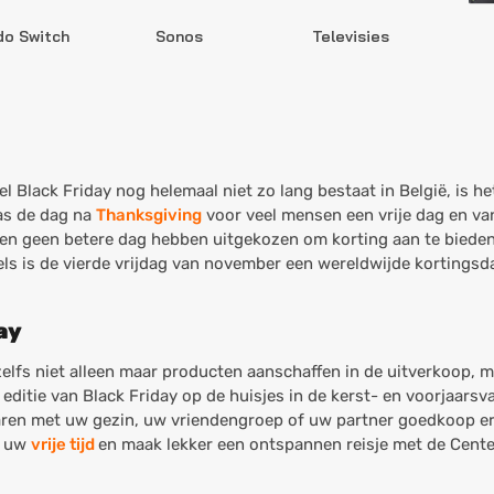
do Switch
Sonos
Televisies
 Black Friday nog helemaal niet zo lang bestaat in België, is het 
was de dag na
Thanksgiving
voor veel mensen een vrije dag en va
den geen betere dag hebben uitgekozen om korting aan te bieden
ls is de vierde vrijdag van november een wereldwijde kortingsd
ay
zelfs niet alleen maar producten aanschaffen in de uitverkoop, 
editie van Black Friday op de huisjes in de kerst- en voorjaarsv
aren met uw gezin, uw vriendengroep of uw partner goedkoop er 
n uw
vrije tijd
en maak lekker een ontspannen reisje met de Cente