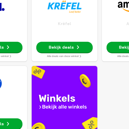
Krëfel
ls
Bekijk deals
Beki
e winkel
Alle deals van deze winkel
Alle deal
Winkels
Bekijk alle winkels
ls