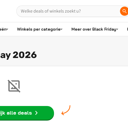
eën
Winkels per categorie
Meer over Black Friday
day 2026
jk alle deals