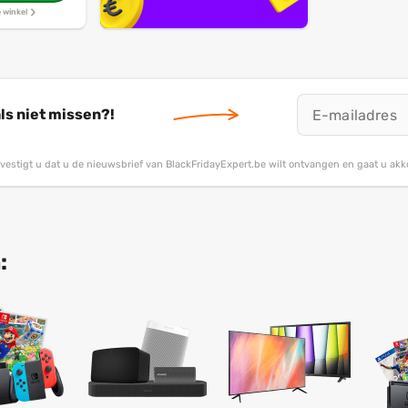
e winkel
ls niet missen?!
bevestigt u dat u de nieuwsbrief van BlackFridayExpert.be wilt ontvangen en gaat u ak
: