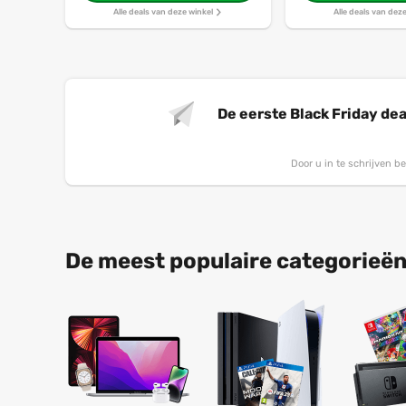
Alle deals van deze winkel
Alle deals van dez
De eerste Black Friday dea
Door u in te schrijven 
De meest populaire categorieën