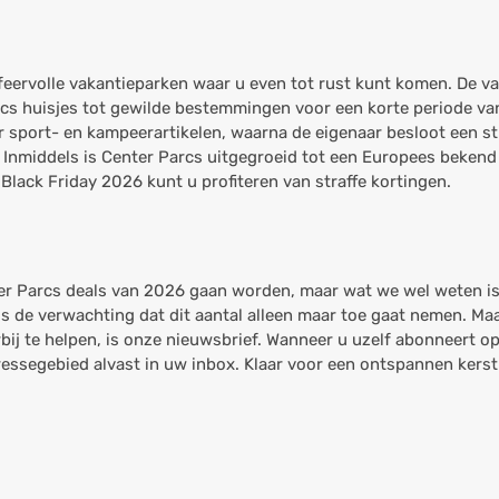
sfeervolle vakantieparken waar u even tot rust kunt komen. De v
cs huisjes tot gewilde bestemmingen voor een korte periode van
r sport- en kampeerartikelen, waarna de eigenaar besloot een s
. Inmiddels is Center Parcs uitgegroeid tot een Europees beken
s Black Friday 2026 kunt u profiteren van straffe kortingen.
ter Parcs deals van 2026 gaan worden, maar wat we wel weten i
s de verwachting dat dit aantal alleen maar toe gaat nemen. Ma
erbij te helpen, is onze nieuwsbrief. Wanneer u uzelf abonneert o
eressegebied alvast in uw inbox. Klaar voor een ontspannen kerst