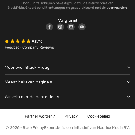
Door u in te schrijven bevestigt u dat u de nieuwsbrief van
BlackFridayExpert.be wilt ontvangen en gaat u akkoord met de
voorwaarden
.
Volg ons!
9.8/10
Feedback Company Reviews
Meer over Black Friday
Black Friday 2026
Meest bekeken pagina's
Over ons
Alle deelnemende winkels
Contact
Winkels met de beste deals
Black Friday Deals
Blog
MediaMarkt
PS5
Wanneer is Black Friday?
Coolblue
Partner worden?
Privacy
Cookiebeleid
Nintendo Switch 2
Wat is Black Friday?
Vanden Borre
AirPods
Cyber Monday
© 2026 · BlackFridayExpert.be is een initiatief van Maddox Media BV.
Bol
Apple